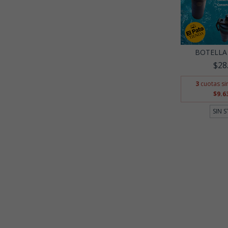
BOTELLA
$28
3
cuotas si
$9.6
SIN 