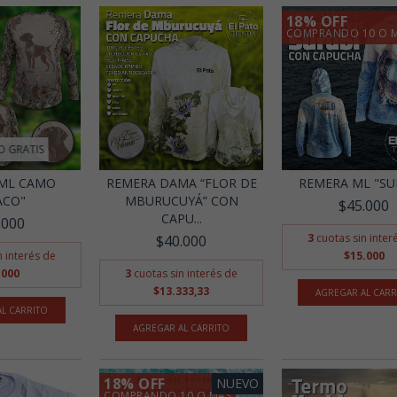
18% OFF
COMPRANDO 10 O 
O GRATIS
ML CAMO
REMERA DAMA “FLOR DE
REMERA ML "SU
ACO"
MBURUCUYÁ” CON
$45.000
CAPU...
.000
3
cuotas sin inter
$40.000
n interés de
$15.000
.000
3
cuotas sin interés de
$13.333,33
AGREGAR AL CARR
L CARRITO
AGREGAR AL CARRITO
18% OFF
NUEVO
COMPRANDO 10 O MÁS