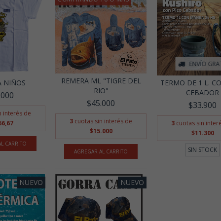
ENVÍO GRA
REMERA ML "TIGRE DEL
 NIÑOS
TERMO DE 1 L. C
RIO"
CEBADOR
.000
$45.000
$33.900
n interés de
3
cuotas sin interés de
66,67
3
cuotas sin inter
$15.000
$11.300
L CARRITO
SIN STOCK
AGREGAR AL CARRITO
NUEVO
NUEVO