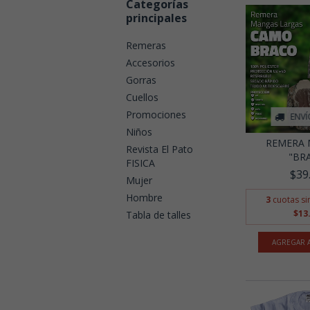
Categorías
principales
Remeras
Accesorios
Gorras
Cuellos
Promociones
ENVÍ
Niños
REMERA 
Revista El Pato
"BR
FISICA
$39
Mujer
Hombre
3
cuotas si
$13
Tabla de talles
AGREGAR A