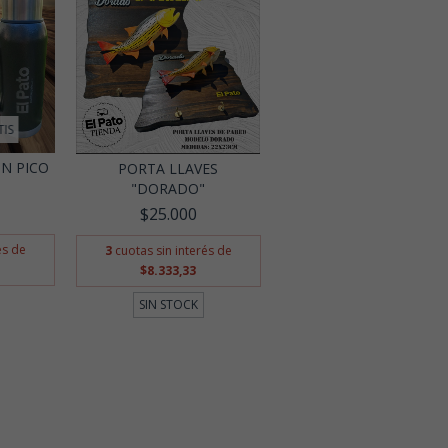
TIS
ON PICO
PORTA LLAVES
"DORADO"
$25.000
és de
3
cuotas sin interés de
$8.333,33
SIN STOCK