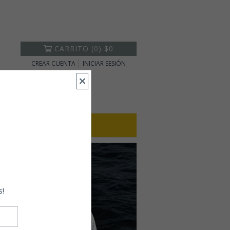
CARRITO
(
0
)
$0
CREAR CUENTA
INICIAR SESIÓN
s!