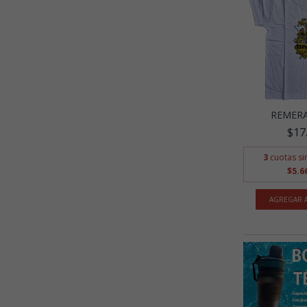
REMERA
$17
3
cuotas si
$5.6
AGREGAR A